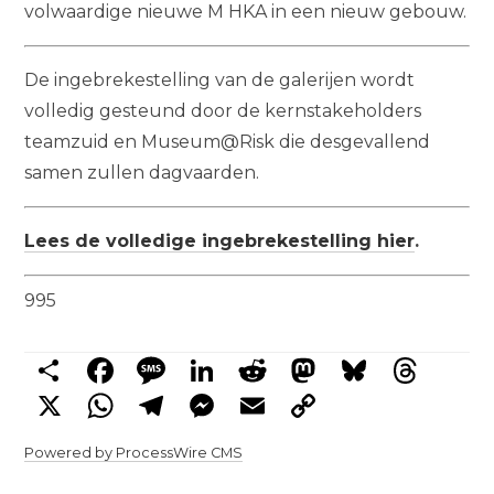
volwaardige nieuwe M HKA in een nieuw gebouw.
De ingebrekestelling van de galerijen wordt
volledig gesteund door de kernstakeholders
teamzuid en Museum@Risk die desgevallend
samen zullen dagvaarden.
Lees de volledige ingebrekestelling hier
.
995
Share
Facebook
Message
LinkedIn
Reddit
Mastodon
Bluesky
Threads
X
WhatsApp
Telegram
Messenger
Email
Copy
Link
Powered by ProcessWire CMS