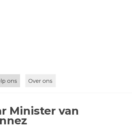
rent page:
lp ons
Over ons
r Minister van
ennez