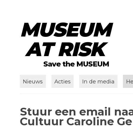
MUSEUM
Skip to content
AT RISK
Save the MUSEUM
Cur
Nieuws
Acties
In de media
He
Stuur een email naa
Cultuur Caroline G